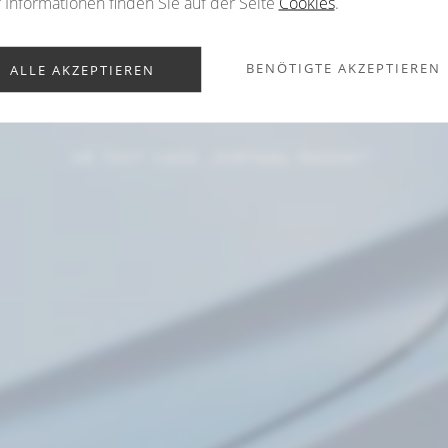
UND
Informationen finden Sie auf der Seite
Cookies
.
NTWICKLU
BENÖTIGTE AKZEPTIEREN
ALLE AKZEPTIEREN
VR TEST CASE „VIRTUAL PASSAT“